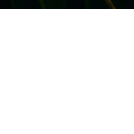
Despre noi.
[RO] Revista de Informatică Aplicată în
Management (RIAM) promovează şi
susţine noile metode, tehnici şi
instrumente din domeniul informaticii
economice, în special a aplicaţiilor
destinate managementului
organizaţional, al resurselor întreprinderii,