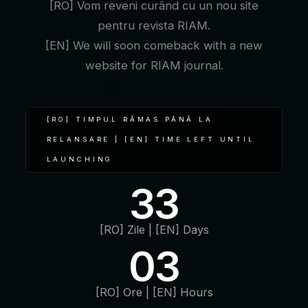
[RO] Vom reveni curând cu un nou site
pentru revista RIAM.
[EN] We will soon comeback with a new
website for RIAM journal.
[RO] TIMPUL RĂMAS PÂNĂ LA
RELANSARE | [EN] TIME LEFT UNTIL
LAUNCHING
33
[RO] Zile | [EN] Days
03
[RO] Ore | [EN] Hours